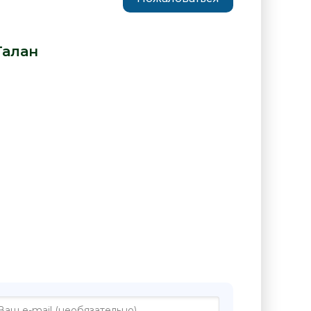
- Светлана Талан» от автора -
Талан
:
е "Не упыри - Светлана Талан"