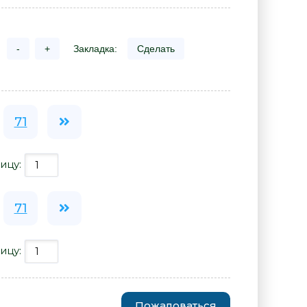
-
+
Закладка:
Сделать
71
ицу:
71
ицу:
Пожаловаться