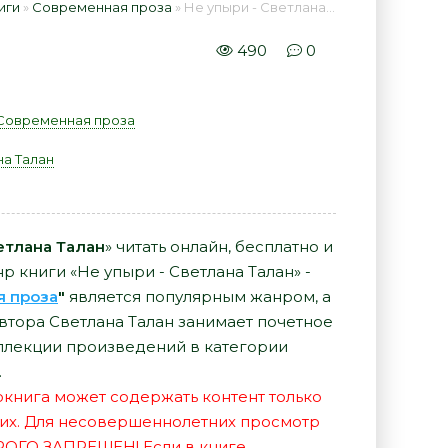
иги
»
Современная проза
» Не упыри - Светлана Талан 📕 - Книга онлайн бесплатно
490
0
Современная проза
а Талан
етлана Талан
» читать онлайн, бесплатно и
р книги «Не упыри - Светлана Талан» -
я проза
"
является популярным жанром, а
автора Светлана Талан занимает почетное
ллекции произведений в категории
.
иокнига может содержать контент только
их. Для несовершеннолетних просмотр
РОГО ЗАПРЕЩЕН! Если в книге