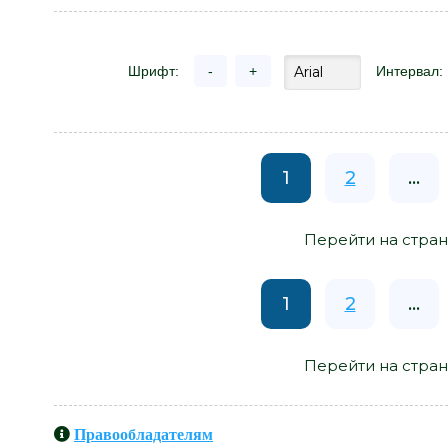
Шрифт:
-
+
Интервал:
1
2
...
Перейти на стран
1
2
...
Перейти на стран
Правообладателям