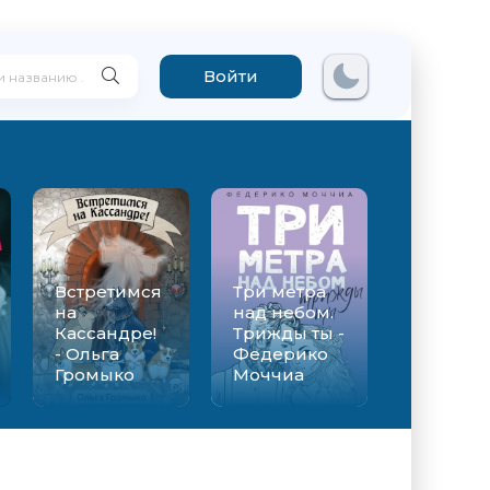
Войти
Встретимся
Три метра
на
над небом.
Кассандре!
Трижды ты -
- Ольга
Федерико
Громыко
Моччиа