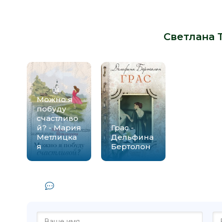
Книги схожие с книгой «Не упыри 
Светлана 
Можно я
побуду
счастливо
й? - Мария
Грас -
Метлицка
Дельфина
я
Бертолон
Комментарии и отзывы (0) к книг