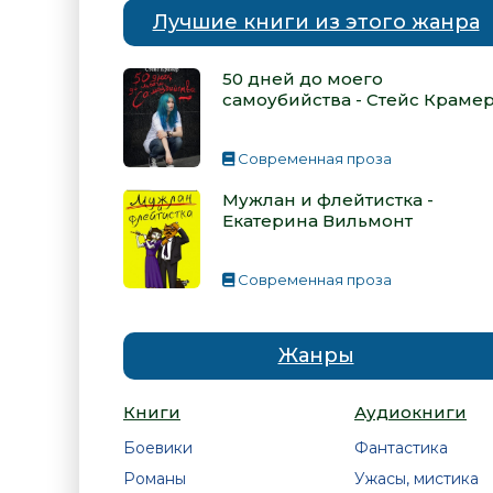
Лучшие книги из этого жанра
50 дней до моего
самоубийства - Стейс Краме
Современная проза
Мужлан и флейтистка -
Екатерина Вильмонт
Современная проза
Жанры
Книги
Аудиокниги
Боевики
Фантастика
Романы
Ужасы, мистика