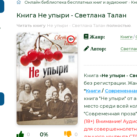
Онлайн библиотека бесплатных книг и аудиокниг
»
Кн
Книга Не упыри - Светлана Талан
Читать книгу
Не упыри - Светлана Талан
полностью
.
р
Жанр:
Книги
/
Автор:
Светлан
Книга «
Не упыри - Св
без регистрации. Жан
"
Книги
/
Современна
книга "Не упыри" от 
место среди всей ко
"Современная проза"
(18+) Внимание! Ауд
для совершеннолетн
0%
0
0
данного контента СТ