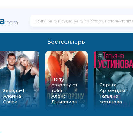
ka
.com
Бестселлеры
По ту
сторону от
Серьга
Звезда+1 -
тебя -
Артемиды -
Алайна
Алекс
Татьяна
Салах
Джиллиан
Устинова