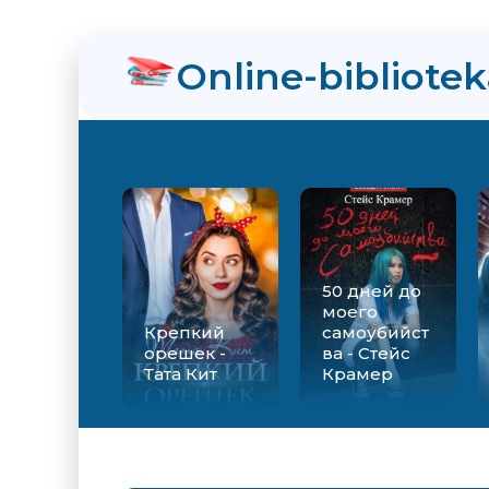
нра
Online-bibliote
ийства - Стейс Крамер
Екатерина Вильмонт
50 дней до
моего
Крепкий
самоубийст
орешек -
ва - Стейс
Тата Кит
Крамер