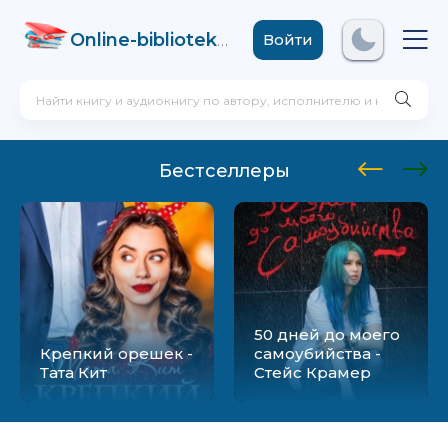
Online-biblioteka
.com
Войти
Бестселлеры
50 дней до моего
Крепкий орешек -
самоубийства -
Тата Кит
Стейс Крамер