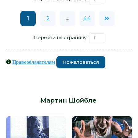
1
2
...
44
Перейти на страницу:
Пожаловаться
Правообладателям
Книги схожие с книгой «Джихад:
террористами не рождаются -
Мартин Шойбле» от автора -
Мартин Шойбле
: