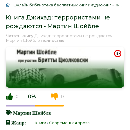
Онлайн библиотека бесплатных книг и аудиокниг
»
Книги
»
Книга Джихад: террористами не
рождаются - Мартин Шойбле
Читать книгу
Джихад: террористами не рождаются -
Мартин Шойбле
полностью
.
0%
0
0
Мартин Шойбле
Жанр:
Книги
/
Современная проза