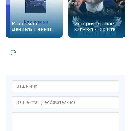
Как роман -
История в стиле
Даниэль Пеннак
хип-хоп - Гор Пта
Комментарии и отзывы (0) к книге
"Джихад: террористами не рождаются -
Мартин Шойбле"