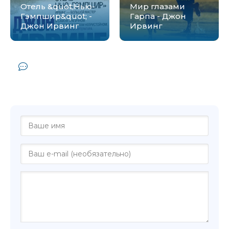
Отель &quot;Нью-
Мир глазами
Гэмпшир&quot; -
Гарпа - Джон
Джон Ирвинг
Ирвинг
Комментарии и отзывы (0) к книге
"Молитва об Оуэне Мини - Джон
Ирвинг"