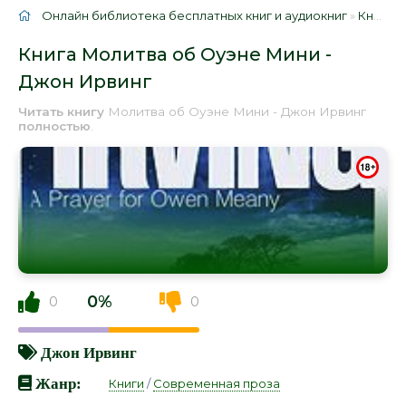
Онлайн библиотека бесплатных книг и аудиокниг
»
Книги
»
Книга Молитва об Оуэне Мини -
Джон Ирвинг
Читать книгу
Молитва об Оуэне Мини - Джон Ирвинг
полностью
.
0%
0
0
Джон Ирвинг
Жанр:
Книги
/
Современная проза