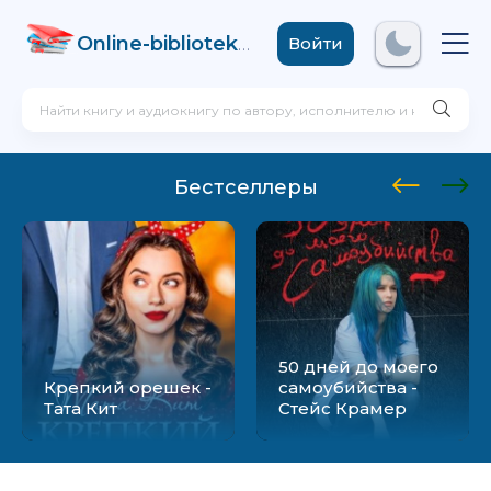
Online-biblioteka
.com
Войти
Бестселлеры
50 дней до моего
Крепкий орешек -
самоубийства -
Тата Кит
Стейс Крамер