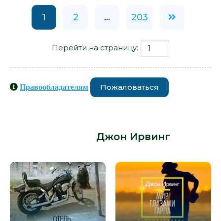
1
2
...
203
Перейти на страницу:
Пожаловаться
Правообладателям
Книги схожие с книгой «Молитва об
Оуэне Мини - Джон Ирвинг» от
автора -
Джон Ирвинг
: