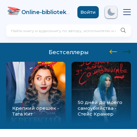
Online-biblioteka
.com
Войти
Бестселлеры
50 дней до моего
Крепкий орешек -
самоубийства -
Тата Кит
Стейс Крамер