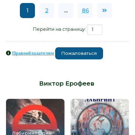
1
2
...
86
Перейти на страницу:
Пожаловаться
Правообладателям
Книги схожие с книгой «Лабиринт
Два - Виктор Ерофеев» от автора -
Виктор Ерофеев
:
Лабиринт Один.