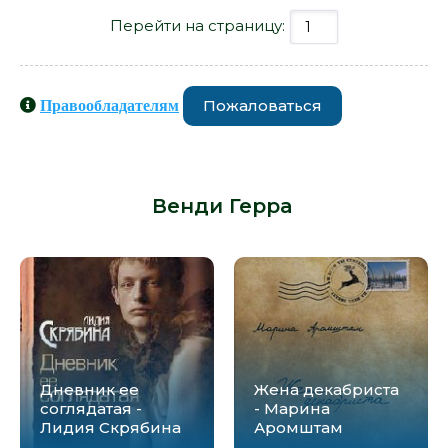
Перейти на страницу:
Пожаловаться
Правообладателям
Книги схожие с книгой «Все
уезжают - Венди Герра» от автора -
Венди Герра
:
Дневник ее
Жена декабриста
соглядатая -
- Марина
Лидия Скрябина
Аромштам