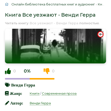
Онлайн библиотека бесплатных книг и аудиокниг
»
Книги
»
Книга Все уезжают - Венди Герра
Читать книгу
Все уезжают - Венди Герра
полностью
.
0%
0
0
Венди Герра
Жанр:
Книги
/
Современная проза
Автор:
Венди Герра