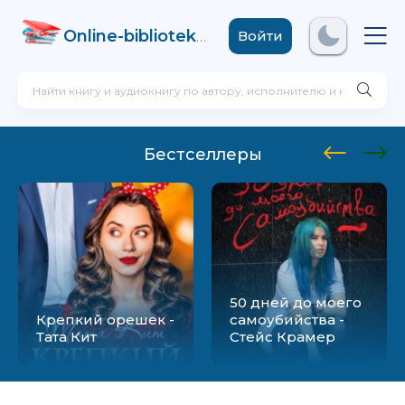
Online-biblioteka
.com
Войти
Бестселлеры
50 дней до моего
Крепкий орешек -
самоубийства -
Тата Кит
Стейс Крамер