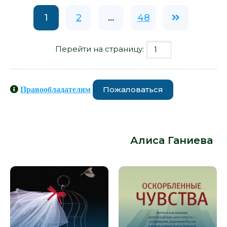
1
2
...
48
Перейти на страницу:
Пожаловаться
Правообладателям
Книги схожие с книгой
«Праздничная гора - Алиса
Ганиева» от автора -
Алиса Ганиева
: