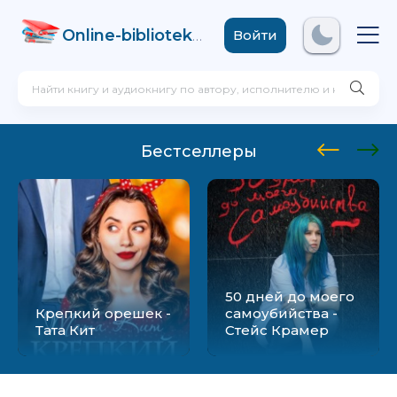
Online-biblioteka
.com
Войти
Бестселлеры
50 дней до моего
Крепкий орешек -
самоубийства -
Тата Кит
Стейс Крамер