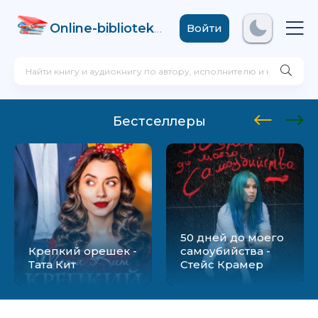
Online-biblioteka
.com
Войти
Бестселлеры
50 дней до моего
Крепкий орешек -
самоубийства -
Тата Кит
Стейс Крамер