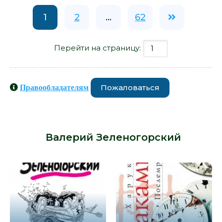
1
2
...
62
Перейти на страницу:
Пожаловаться
Правообладателям
Книги схожие с книгой «О любви -
Валерий Зеленогорский» от автора
-
Валерий Зеленогорский
: