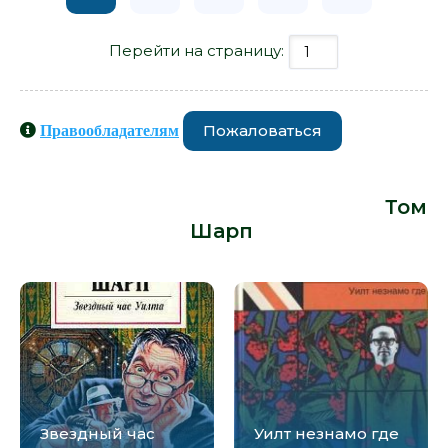
Перейти на страницу:
Пожаловаться
Правообладателям
Книги схожие с книгой «Блотт в
помощь - Том Шарп» от автора -
Том
Шарп
:
Звездный час
Уилт незнамо где