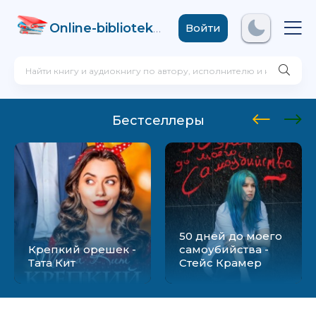
Online-biblioteka
.com
Войти
Бестселлеры
50 дней до моего
Крепкий орешек -
самоубийства -
Тата Кит
Стейс Крамер