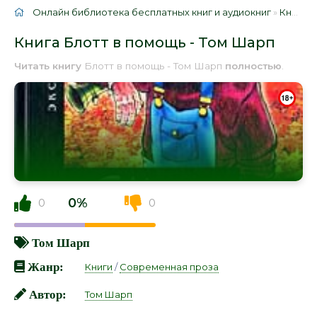
Онлайн библиотека бесплатных книг и аудиокниг
»
Книги
»
Книга Блотт в помощь - Том Шарп
Читать книгу
Блотт в помощь - Том Шарп
полностью
.
0%
0
0
Том Шарп
Жанр:
Книги
/
Современная проза
Автор:
Том Шарп