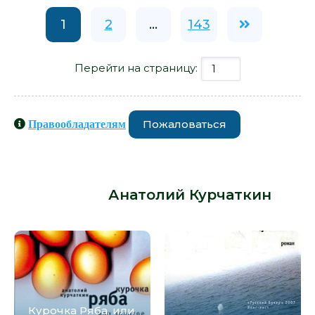
1
2
...
143
Перейти на страницу:
Пожаловаться
Правообладателям
Книги схожие с книгой «Полет
шмеля - Анатолий Курчаткин» от
автора -
Анатолий Курчаткин
:
Курочка Ряба, или