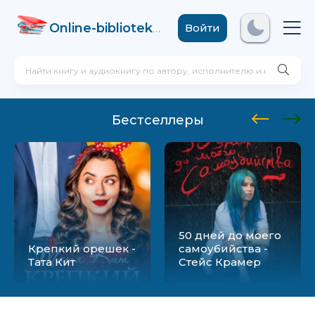
Online-biblioteka
.com
Войти
Бестселлеры
50 дней до моего
Крепкий орешек -
самоубийства -
Тата Кит
Стейс Крамер