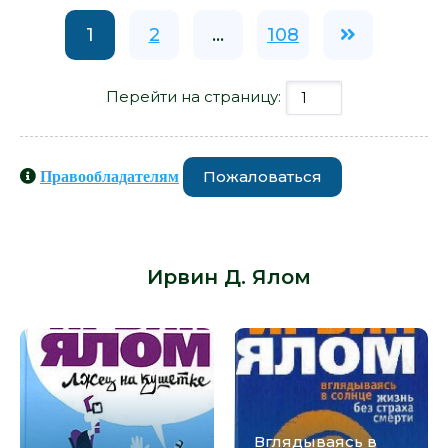
1
2
...
108
Перейти на страницу:
Пожаловаться
Правообладателям
Книги схожие с книгой «Проблема
Спинозы - Ирвин Д. Ялом» от автора
-
Ирвин Д. Ялом
:
Вглядываясь в