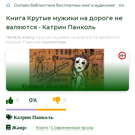
Онлайн библиотека бесплатных книг и аудиокниг
»
Книги
»
Книга Крутые мужики на дороге не
валяются - Катрин Панколь
Читать книгу
Крутые мужики на дороге не валяются -
Катрин Панколь
полностью
.
0%
0
0
Катрин Панколь
Жанр:
Книги
/
Современная проза