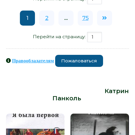
1
2
...
75
Перейти на страницу:
Пожаловаться
Правообладателям
Книги схожие с книгой «Крутые
мужики на дороге не валяются -
Катрин Панколь» от автора -
Катрин
Панколь
: