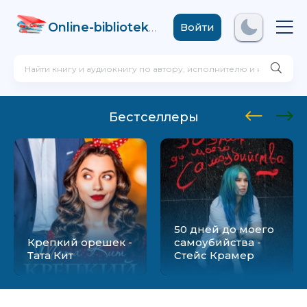
Online-biblioteka
.com
Войти
Бестселлеры
50 дней до моего
Крепкий орешек -
самоубийства -
Тата Кит
Стейс Крамер