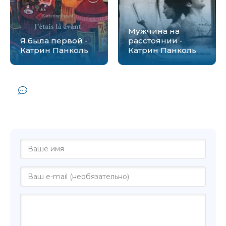
Мужчина на
Я была первой -
расстоянии -
Катрин Панколь
Катрин Панколь
Комментарии и отзывы (0) к книге
"Крутые мужики на дороге не валяются -
Катрин Панколь"