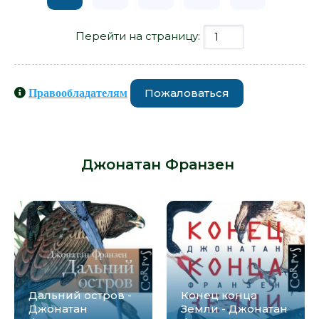
Перейти на страницу:
Пожаловаться
Правообладателям
Книги схожие с книгой «Свобода -
Джонатан Франзен» от автора -
Джонатан Франзен
:
Дальний остров -
Конец конца
Джонатан
Земли - Джонатан