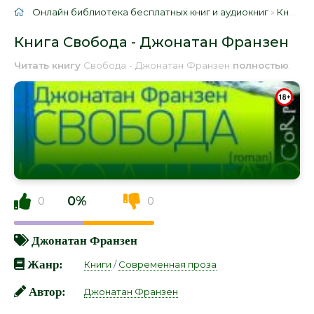
Онлайн библиотека бесплатных книг и аудиокниг
»
Книги
»
Книга Свобода - Джонатан Франзен
Читать книгу
Свобода - Джонатан Франзен
полностью
.
0%
0
0
Джонатан Франзен
Жанр:
Книги
/
Современная проза
Автор:
Джонатан Франзен