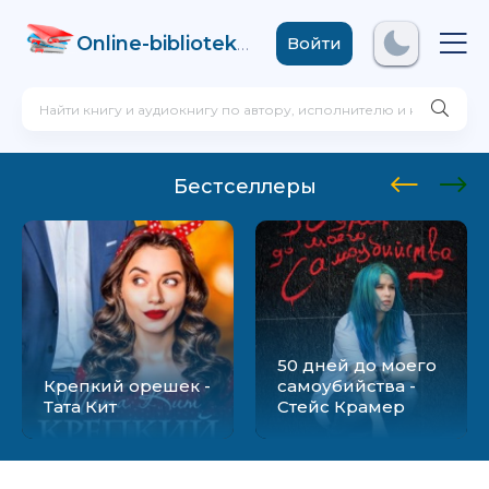
Online-biblioteka
.com
Войти
Бестселлеры
50 дней до моего
Крепкий орешек -
самоубийства -
Тата Кит
Стейс Крамер