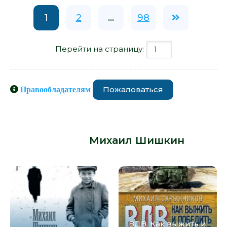
1
2
...
98
Перейти на страницу:
Пожаловаться
Правообладателям
Книги схожие с книгой «Взятие
Измаила - Михаил Шишкин» от
автора -
Михаил Шишкин
:
ВДВ. Как выжить и