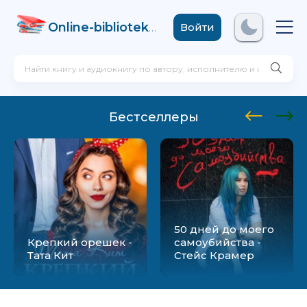
Online-biblioteka
.com
Войти
Бестселлеры
50 дней до моего
Крепкий орешек -
самоубийства -
Тата Кит
Стейс Крамер