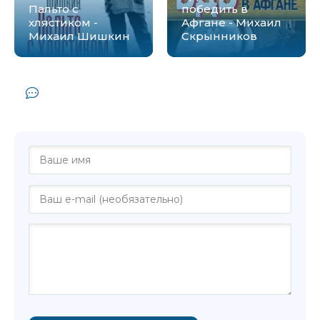
Пальто с
победить в
хлястиком -
Афгане - Михаил
Михаил Шишкин
Скрынников
Комментарии и отзывы (0) к книге
"Взятие Измаила - Михаил Шишкин"