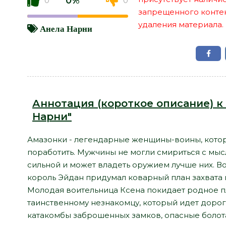
0%
0
0
запрещенного контент
удаления материала.
Анела Нарни
Аннотация (короткое описание) к
Нарни"
Амазонки - легендарные женщины-воины, которых
поработить. Мужчины не могли смириться с мыс
сильной и может владеть оружием лучше них. В
король Эйдан придумал коварный план захвата 
Молодая воительница Ксена покидает родное п
таинственному незнакомцу, который идет дорог
катакомбы заброшенных замков, опасные болота