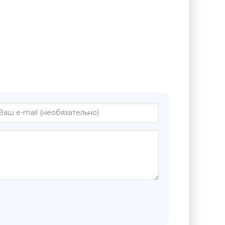
иге "Амазонки - Анела Нарни"