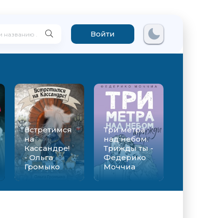
Войти
Встретимся
Три метра
на
над небом.
Кассандре!
Трижды ты -
- Ольга
Федерико
Громыко
Моччиа