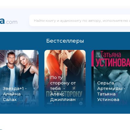
ka
.com
Бестселлеры
По ту
сторону от
Серьга
Звезда+1 -
тебя -
Артемиды -
Алайна
Алекс
Татьяна
Салах
Джиллиан
Устинова