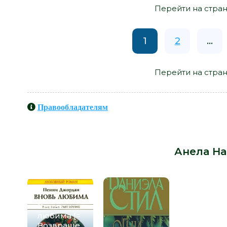
Перейти на стран
1
2
...
Перейти на стран
Правообладателям
Книги схожие с книгой «Амазонки
Анела Н
Вновь
любима [=
Возвраще