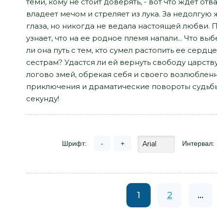
теми, кому не стоит доверять, - вот что ждет от
владеет мечом и стреляет из лука. За недолгую
глаза, но никогда не ведала настоящей любви. 
узнает, что на ее родное племя напали... Что 
ли она путь с тем, кто сумел растопить ее серд
сестрам? Удастся ли ей вернуть свободу царств
логово змей, обрекая себя и своего возлюбле
приключения и драматические повороты судьбы
секунду!
Шрифт:
-
+
Интервал:
1
2
...