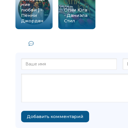
ние
любви ] -
Огни Юга
Пенни
- Даниэла
Джордан
Стил
Комментарии и отзывы (0) к кн
Добавить комментарий