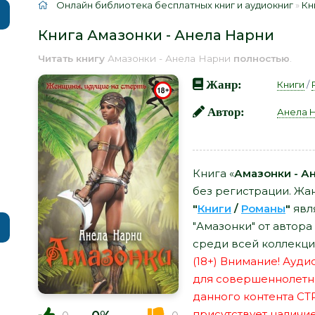
Онлайн библиотека бесплатных книг и аудиокниг
»
Кн
Книга Амазонки - Анела Нарни
Читать книгу
Амазонки - Анела Нарни
полностью
.
Жанр:
Книги
/
Автор:
Анела 
Книга «
Амазонки - А
без регистрации. Жан
"
Книги
/
Романы
"
явл
"Амазонки" от автор
среди всей коллекци
(18+) Внимание! Ауд
для совершеннолетн
данного контента СТ
присутствует наличи