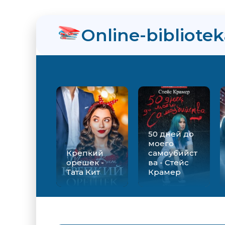
нра
Online-bibliote
ит
50 дней до
моего
Крепкий
самоубийст
орешек -
ва - Стейс
Тата Кит
Крамер