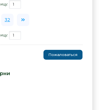
ицу:
32
ицу:
Пожаловаться
 - Анела Нарни» от автора -
арни
: