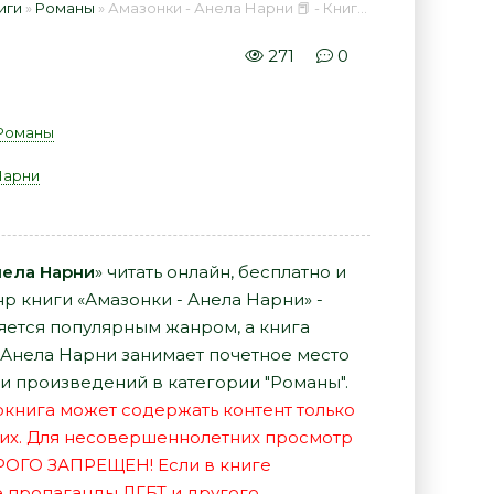
иги
»
Романы
» Амазонки - Анела Нарни 📕 - Книга онлайн бесплатно
271
0
Романы
Нарни
нела Нарни
» читать онлайн, бесплатно и
р книги «Амазонки - Анела Нарни» -
яется популярным жанром, а книга
а Анела Нарни занимает почетное место
и произведений в категории "Романы".
иокнига может содержать контент только
их. Для несовершеннолетних просмотр
РОГО ЗАПРЕЩЕН! Если в книге
е пропаганды ЛГБТ и другого,