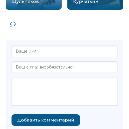
Шульпяков
Курчаткин
Комментарии и отзывы (0) к книге
"Цунами - Глеб Шульпяков"
Добавить комментарий