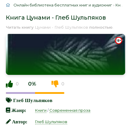
Онлайн библиотека бесплатных книг и аудиокниг
»
Книги
»
Книга Цунами - Глеб Шульпяков
Читать книгу
Цунами - Глеб Шульпяков
полностью
.
0%
0
0
Глеб Шульпяков
Жанр:
Книги
/
Современная проза
Автор:
Глеб Шульпяков