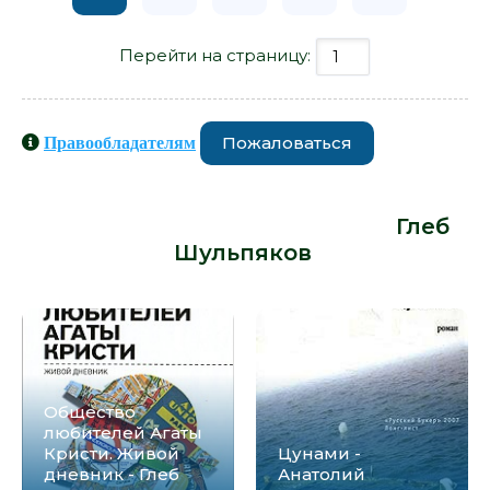
Перейти на страницу:
Пожаловаться
Правообладателям
Книги схожие с книгой «Цунами -
Глеб Шульпяков» от автора -
Глеб
Шульпяков
:
Общество
любителей Агаты
Кристи. Живой
Цунами -
дневник - Глеб
Анатолий