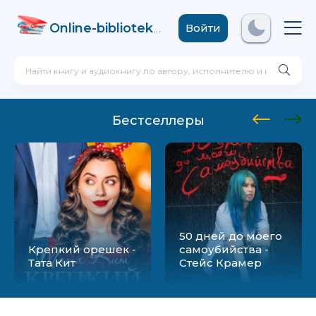
Online-biblioteka
.com
Войти
Бестселлеры
50 дней до моего
Крепкий орешек -
самоубийства -
Тата Кит
Стейс Крамер