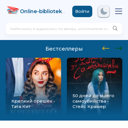
Online-biblioteka
.com
Войти
Бестселлеры
50 дней до моего
Крепкий орешек -
самоубийства -
Тата Кит
Стейс Крамер