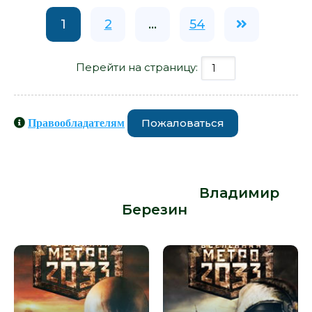
1
2
...
54
Перейти на страницу:
Пожаловаться
Правообладателям
Книги схожие с книгой «Метро 2033.
Путевые знаки - Владимир
Березин» от автора -
Владимир
Березин
: