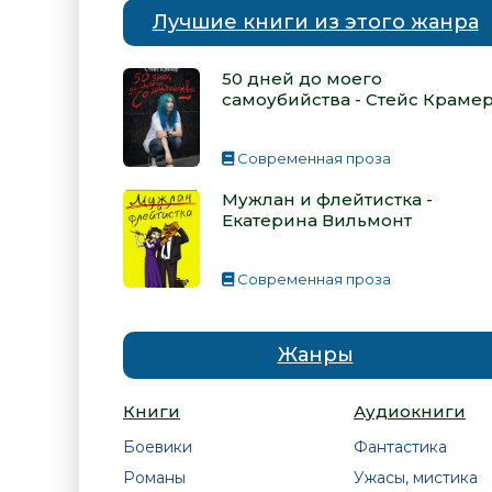
Лучшие книги из этого жанра
50 дней до моего
самоубийства - Стейс Краме
Современная проза
Мужлан и флейтистка -
Екатерина Вильмонт
Современная проза
Жанры
Книги
Аудиокниги
Боевики
Фантастика
Романы
Ужасы, мистика