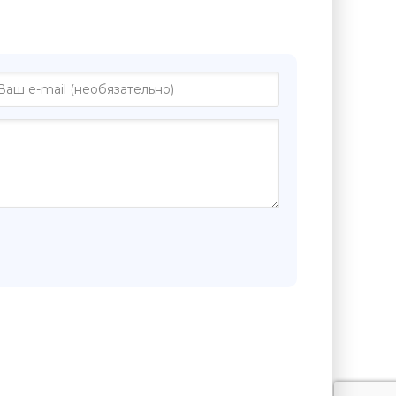
Роль хрусталя в семейной жизни -
абаков"