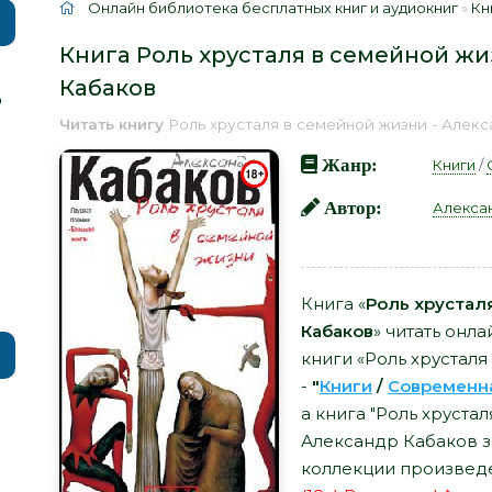
Онлайн библиотека бесплатных книг и аудиокниг
»
Кн
Книга Роль хрусталя в семейной жи
Кабаков
р
Читать книгу
Роль хрусталя в семейной жизни - Алек
Жанр:
Книги
/
Автор:
Алекса
Книга «
Роль хрустал
Кабаков
» читать онл
книги «Роль хрустал
-
"
Книги
/
Современн
а книга "Роль хруста
Александр Кабаков з
коллекции произведе