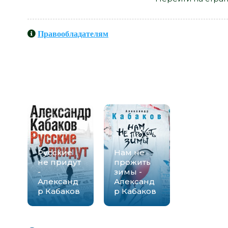
Правообладателям
Книги схожие с книгой «Роль х
Александр Кабаков» от авто
Русские
Нам не
не придут
прожить
-
зимы -
Александ
Александ
р Кабаков
р Кабаков