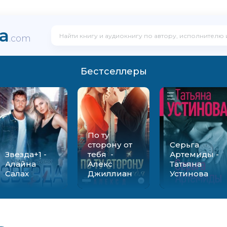
ka
.com
Бестселлеры
По ту
сторону от
Серьга
Звезда+1 -
тебя -
Артемиды -
Алайна
Алекс
Татьяна
Салах
Джиллиан
Устинова