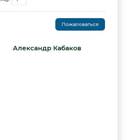
Пожаловаться
русталя в семейной жизни -
ра -
Александр Кабаков
: