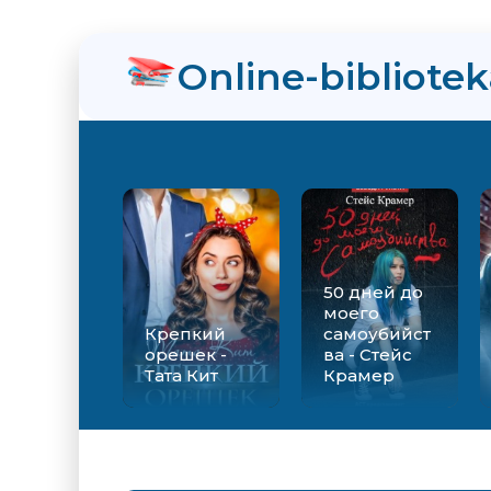
нра
Online-bibliote
ийства - Стейс Крамер
Екатерина Вильмонт
50 дней до
моего
Крепкий
самоубийст
орешек -
ва - Стейс
Тата Кит
Крамер