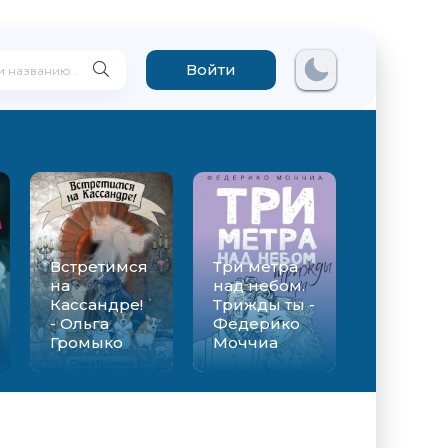
Войти
Встретимся
Три метра
на
над небом.
Кассандре!
Трижды ты -
- Ольга
Федерико
Громыко
Моччиа