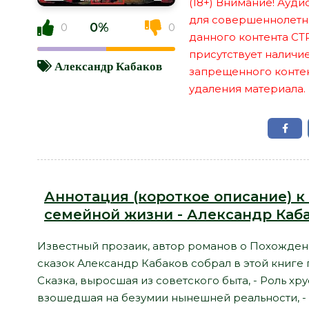
(18+) Внимание! Ауд
для совершеннолетн
0%
0
0
данного контента СТ
присутствует наличи
Александр Кабаков
запрещенного контент
удаления материала.
Аннотация (короткое описание) к 
семейной жизни - Александр Каб
Известный прозаик, автор романов о Похожде
сказок Александр Кабаков собрал в этой книге 
Сказка, выросшая из советского быта, - Роль х
взошедшая на безумии нынешней реальности, -