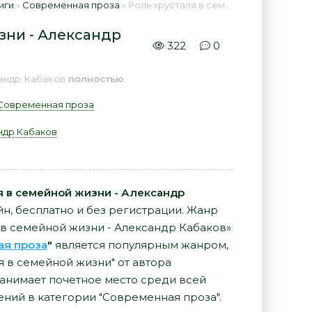
иги
»
Современная проза
» Роль хрусталя в семейной жизни - Александр Кабаков 📕 - Книга онлайн бесплатно
зни - Александр
322
0
сандр Кабаков
полностью
.
Современная проза
ндр Кабаков
я в семейной жизни - Александр
айн, бесплатно и без регистрации. Жанр
я в семейной жизни - Александр Кабаков»
ая проза
"
является популярным жанром,
ля в семейной жизни" от автора
анимает почетное место среди всей
ний в категории "Современная проза".