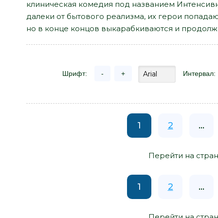
клиническая комедия под названием Интенсивн
далеки от бытового реализма, их герои попада
но в конце концов выкарабкиваются и продолж
Шрифт:
-
+
Интервал:
1
2
...
Перейти на стран
1
2
...
Перейти на стран