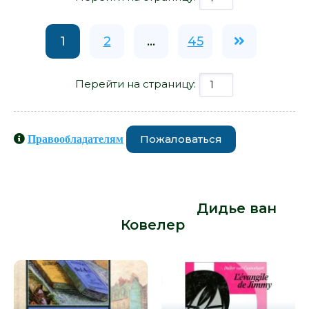
1
2
...
45
Перейти на страницу:
Пожаловаться
Правообладателям
Книги схожие с книгой «Мой
настоящий отец - Дидье ван
Ковелер» от автора -
Дидье ван
Ковелер
: