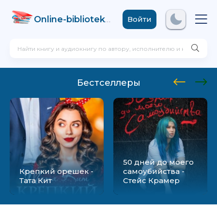
Online-biblioteka
.com
Войти
Бестселлеры
50 дней до моего
Крепкий орешек -
самоубийства -
Тата Кит
Стейс Крамер