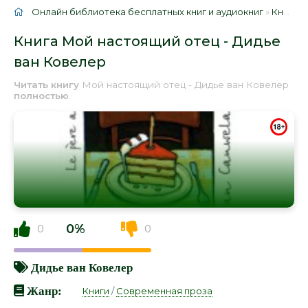
Онлайн библиотека бесплатных книг и аудиокниг
»
Книги
»
Книга Мой настоящий отец - Дидье
ван Ковелер
Читать книгу
Мой настоящий отец - Дидье ван Ковелер
полностью
.
0%
0
0
Дидье ван Ковелер
Жанр:
Книги
/
Современная проза