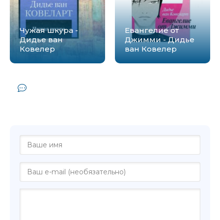
Чужая шкура -
Евангелие от
Дидье ван
Джимми - Дидье
Ковелер
ван Ковелер
Комментарии и отзывы (0) к книге
"Мой настоящий отец - Дидье ван
Ковелер"