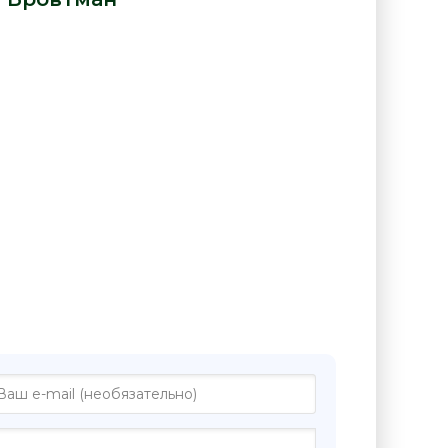
е "Гусары и разбойники - Илья
н"