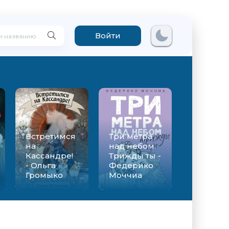
Войти
Встретимся
Три метра
на
над небом.
Кассандре!
Трижды ты -
- Ольга
Федерико
Громыко
Моччиа