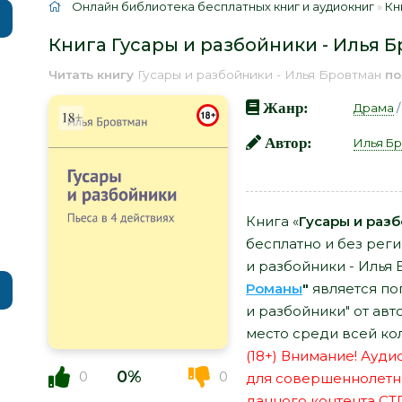
Онлайн библиотека бесплатных книг и аудиокниг
»
Кн
Книга Гусары и разбойники - Илья 
Читать книгу
Гусары и разбойники - Илья Бровтман
по
Жанр:
Драма
Автор:
Илья Б
Книга «
Гусары и раз
бесплатно и без рег
и разбойники - Илья 
Романы
"
является по
и разбойники" от ав
место среди всей ко
(18+) Внимание! Ауд
0%
0
0
для совершеннолетн
данного контента СТ