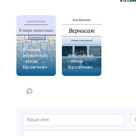
В мире
животных
Вернисаж
- Илья
- Илья
Бровтман
Бровтман
Комментарии и отзывы (0) к книг
Бровтма