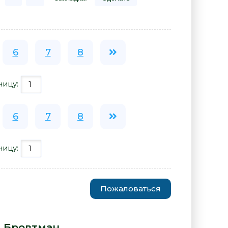
6
7
8
ницу:
6
7
8
ницу:
Пожаловаться
 разбойники - Илья Бровтман»
 Бровтман
: