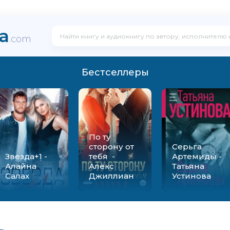
ka
.com
Бестселлеры
По ту
сторону от
Серьга
Звезда+1 -
тебя -
Артемиды -
Алайна
Алекс
Татьяна
Салах
Джиллиан
Устинова