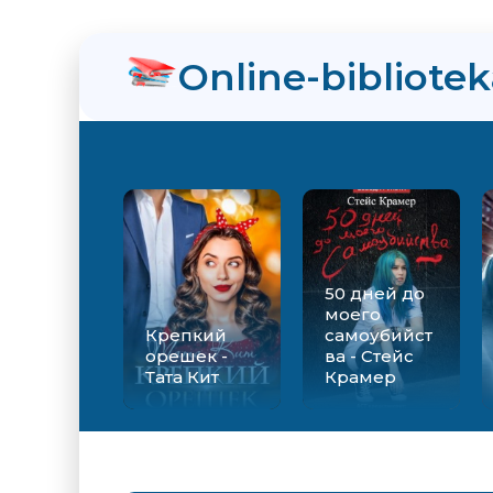
нра
Online-bibliote
тов
ис Васильев
50 дней до
моего
Крепкий
самоубийст
орешек -
ва - Стейс
Тата Кит
Крамер