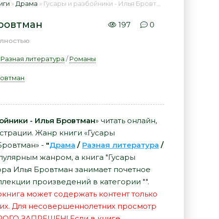
иги
»
Драма
» Гусары и разбойники - Илья Бровтман 📕 - Книга онлайн бесплатно
Бровтман
197
0
лностью
.
/
Разная литература
/
Романы
ровтман
бойники - Илья Бровтман
» читать онлайн,
истрации. Жанр книги «Гусары
Бровтман» -
"
Драма
/
Разная литература
/
пулярным жанром, а книга "Гусары
тора Илья Бровтман занимает почетное
ллекции произведений в категории "".
иокнига может содержать контент только
их. Для несовершеннолетних просмотр
РОГО ЗАПРЕЩЕН! Если в книге