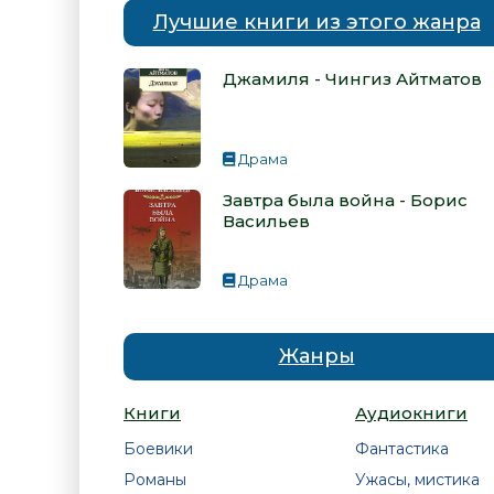
Лучшие книги из этого жанра
Джамиля - Чингиз Айтматов
Драма
Завтра была война - Борис
Васильев
Драма
Жанры
Книги
Аудиокниги
Боевики
Фантастика
Романы
Ужасы, мистика