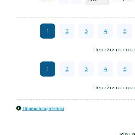
1
2
3
4
5
Перейти на стра
1
2
3
4
5
Перейти на стра
Правообладателям
Книги схожие с книгой «Гусары и
от автора -
Илья