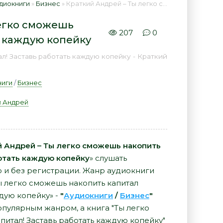
диокниги
»
Бизнес
» Краткий Андрей – Ты легко сможешь накопить капитал Заставь работать каждую копейку 📕 - Книга онлайн бесплатно
легко сможешь
207
0
ь каждую копейку
л! Заставь работать каждую копейку - Краткий
ниги
/
Бизнес
й Андрей
й Андрей – Ты легко сможешь накопить
отать каждую копейку
» слушать
о и без регистрации. Жанр аудиокниги
ы легко сможешь накопить капитал
дую копейку» -
"
Аудиокниги
/
Бизнес
"
опулярным жанром, а книга "Ты легко
питал! Заставь работать каждую копейку"