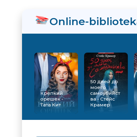
нра
Online-bibliote
огия достижений
 это психология
50 дней до
моего
Крепкий
самоубийст
орешек -
ва - Стейс
Тата Кит
Крамер