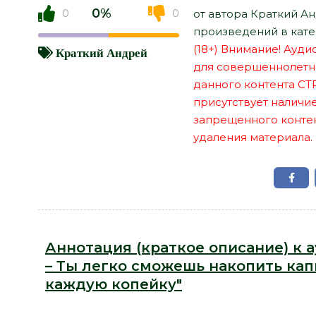
0%
0
0
от автора Краткий А
произведений в кате
(18+) Внимание! Ауд
Краткий Андрей
для совершеннолетн
данного контента СТ
присутствует наличи
запрещенного контент
удаления материала.
Аннотация (краткое описание) к 
– Ты легко сможешь накопить кап
каждую копейку"