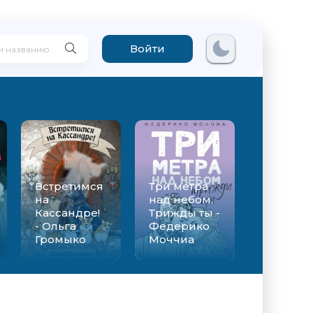
Войти
Встретимся
Три метра
на
над небом.
Кассандре!
Трижды ты -
- Ольга
Федерико
Громыко
Моччиа