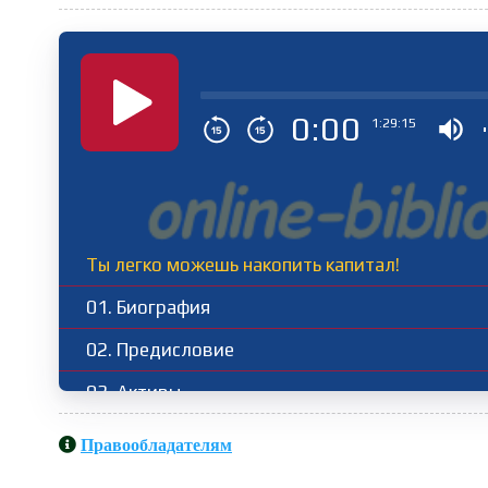
0:00
1:29:15
Ты легко можешь накопить капитал!
01. Биография
02. Предисловие
03. Активы
04. Ценные бумаги
Правообладателям
05. Криптовалюты