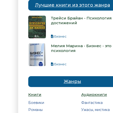
Лучшие книги из этого жанра
Трейси Брайан - Психология
достижений
Бизнес
Мелия Марина - Бизнес - это
психология
Бизнес
Жанры
Книги
Аудиокниги
Боевики
Фантастика
Романы
Ужасы, мистика