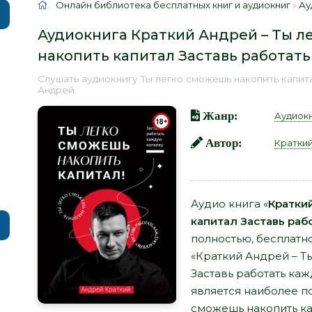
Онлайн библиотека бесплатных книг и аудиокниг
»
Ау
Аудиокнига Краткий Андрей – Ты 
накопить капитал Заставь работат
Слушать аудиокнигу Ты легко сможешь накопить капита
Андрей.
Жанр:
Аудиок
Автор:
Кратки
Аудио книга «
Кратки
капитал Заставь раб
полностью, бесплатн
«Краткий Андрей – Т
Заставь работать каж
является наиболее п
сможешь накопить ка