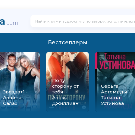
ka
.com
Бестселлеры
По ту
сторону от
Серьга
Звезда+1 -
тебя -
Артемиды -
Алайна
Алекс
Татьяна
Салах
Джиллиан
Устинова