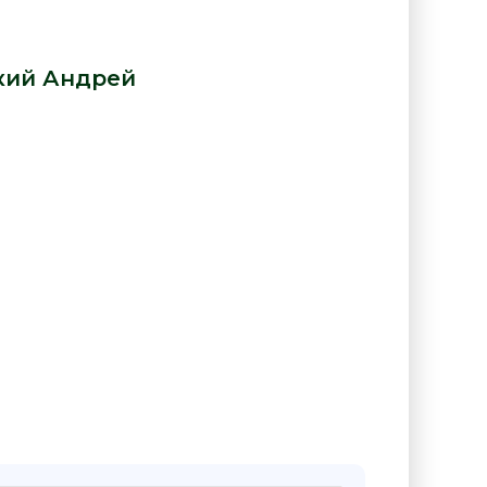
Краткий Андрей – Ты легко
вь работать каждую копейку»
кий Андрей
:
ниге "Краткий Андрей – Ты легко
ь работать каждую копейку"