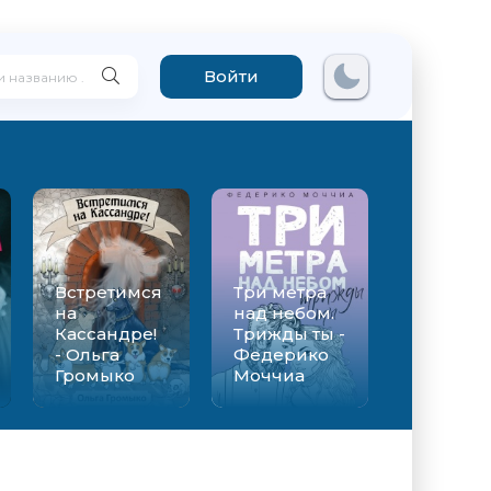
Войти
Встретимся
Три метра
на
над небом.
Кассандре!
Трижды ты -
- Ольга
Федерико
Громыко
Моччиа