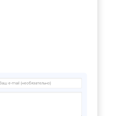
диокниге "Валентин Катаев –
ино"