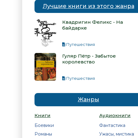
Лучшие книги из этого жанра
Квадригин Феликс - На
байдарке
Путешествия
Гуляр Пётр - Забытое
королевство
Путешествия
Жанры
Книги
Аудиокниги
Боевики
Фантастика
Романы
Ужасы, мистика