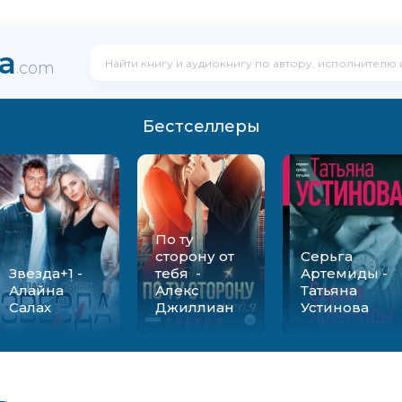
ka
.com
Бестселлеры
По ту
сторону от
Серьга
Звезда+1 -
тебя -
Артемиды -
Алайна
Алекс
Татьяна
Салах
Джиллиан
Устинова