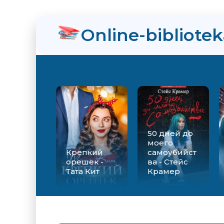
нра
Online-bibliote
байдарке
ролевство
50 дней до
моего
Крепкий
самоубийст
орешек -
ва - Стейс
Тата Кит
Крамер