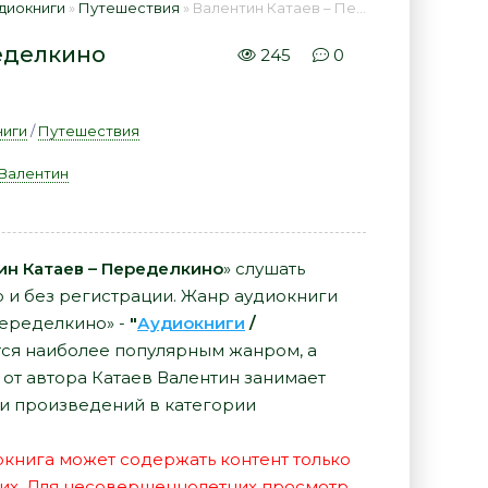
диокниги
»
Путешествия
» Валентин Катаев – Переделкино 📕 - Книга онлайн бесплатно
еделкино
245
0
ниги
/
Путешествия
 Валентин
ин Катаев – Переделкино
» слушать
о и без регистрации. Жанр аудиокниги
Переделкино» -
"
Аудиокниги
/
ся наиболее популярным жанром, а
 от автора Катаев Валентин занимает
и произведений в категории
иокнига может содержать контент только
их. Для несовершеннолетних просмотр