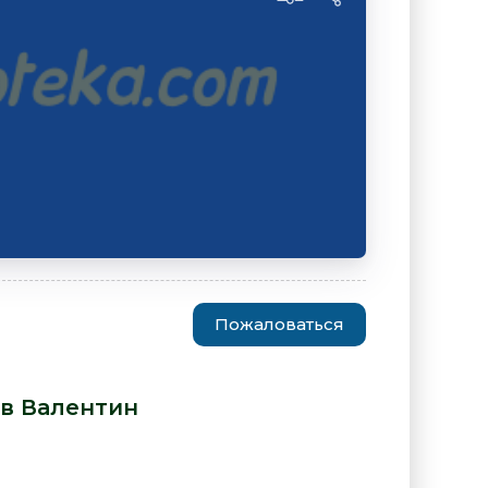
Пожаловаться
ентин Катаев – Переделкино»
ев Валентин
: