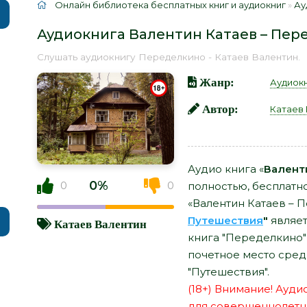
Онлайн библиотека бесплатных книг и аудиокниг
»
Ау
Аудиокнига Валентин Катаев – Пер
Слушать аудиокнигу Переделкино - Катаев Валентин.
Жанр:
Аудиок
Автор:
Катаев
Аудио книга «
Валент
0%
0
0
полностью, бесплатн
«Валентин Катаев – 
Путешествия
"
являет
Катаев Валентин
книга "Переделкино"
почетное место сред
"Путешествия".
(18+) Внимание! Ауд
для совершеннолетн