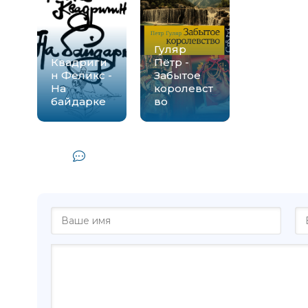
Гуляр
Квадриги
Пётр -
н Феликс -
Забытое
На
королевст
байдарке
во
Комментарии и отзывы (0) к ау
Переделк