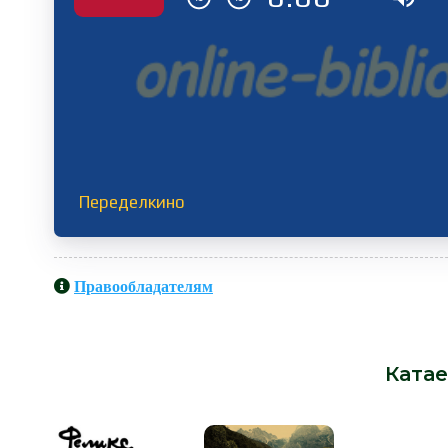
Переделкино
Правообладателям
Аудиокниги схожие с книгой «Вал
от автора -
Ката