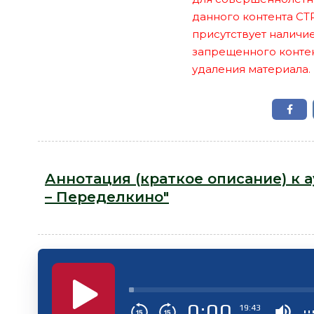
данного контента СТ
присутствует наличи
запрещенного контент
удаления материала.
Аннотация (краткое описание) к 
– Переделкино"
0:00
19:43