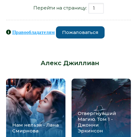
Перейти на страницу:
Пожаловаться
Правообладателям
Книги схожие с книгой «(Не) в
кадре - Алекс Джиллиан» от автора
-
Алекс Джиллиан
:
Отвергнувший
Магию. Том 1 -
Нам нельзя - Лана
Джонни
Смирнова
Эркинсон