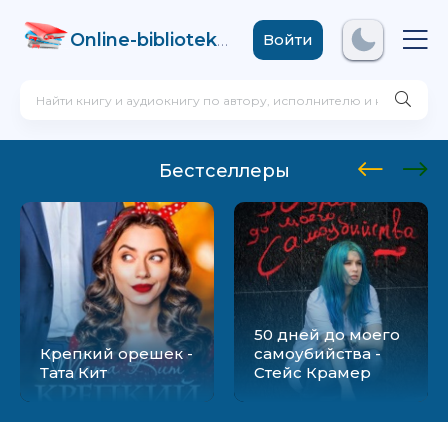
Online-biblioteka
.com
Войти
Бестселлеры
50 дней до моего
Крепкий орешек -
самоубийства -
Тата Кит
Стейс Крамер