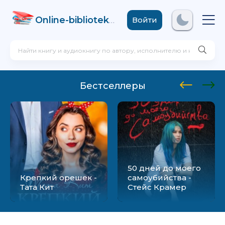
Online-biblioteka
.com
Войти
Бестселлеры
50 дней до моего
Крепкий орешек -
самоубийства -
Тата Кит
Стейс Крамер