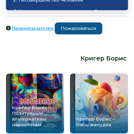
3. Настоящее против прошлого и будущего
Пожаловаться
Правообладателям
Аудиокниги схожие с книгой
«Кригер Борис - Несовершенство
человека» от автора -
Кригер Борис
:
Кригер Борис –
Позитивные
альтернативы
Кригер Борис –
наркотикам
Рабы желудка