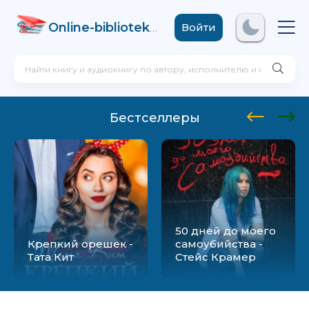
Online-biblioteka
.com
Войти
Бестселлеры
50 дней до моего
Крепкий орешек -
самоубийства -
Тата Кит
Стейс Крамер