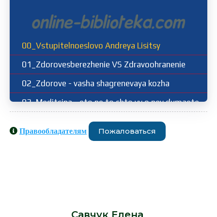
00_Vstupitelnoeslovo Andreya Lisitsy
01_Zdorovesberezhenie VS Zdravoohranenie
02_Zdorove - vasha shagrenevaya kozha
03_Meditsina - eto ne to chto vy o ney dumaete
04_Na postu zdorovya
Пожаловаться
Правообладателям
05_Layfhkaki zdorovesberezheniya
Аудиокниги схожие с книгой
06_Virtualnaya realnost
«Савчук Елена, Лисица Андрей -
07_Selfi&Molfi
Поймай здоровье в сети. Как
улучшить свою жизнь с помощью
08_Na probezhku za pokemonami ili na pogulku s vr
сетевых технологий» от автора -
Савчук Елена
: