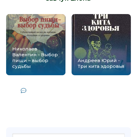
09_Porochnyy krug
10__Bolshoy brat i miss Evristika
11_Zdorovesberezhenie v bolshom gorode
12_NEXT - pokolenie setevogo zdorovesberezhenie
Николаев
13_Kto kogo _haknet_
Валентин - Выбор
пищи – выбор
Андреев Юрий -
14_Set zdorovya
судьбы
Три кита здоровья
15_p.s. 120 let tomu vperYod
Комментарии и отзывы (0) к
аудиокниге "Савчук Елена, Лисица
Андрей - Поймай здоровье в сети. Как
улучшить свою жизнь с помощью
сетевых технологий"