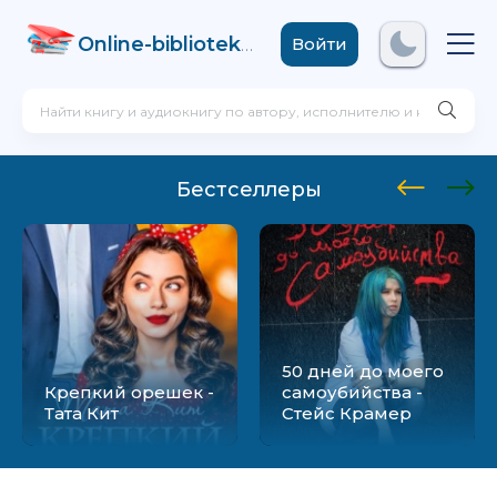
Online-biblioteka
.com
Войти
Бестселлеры
50 дней до моего
Крепкий орешек -
самоубийства -
Тата Кит
Стейс Крамер