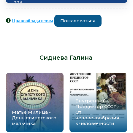
004
005
Пожаловаться
Правообладателям
006
Аудиокниги схожие с книгой
007
«Сиднева Галина - Тайны
008
египетских фараонов» от автора -
Сиднева Галина
:
009
010
011
012
Внутренний
Предиктор СССР -
013
Матье Милица -
От
День египетского
человекообразия
014
мальчика
к человечности
015