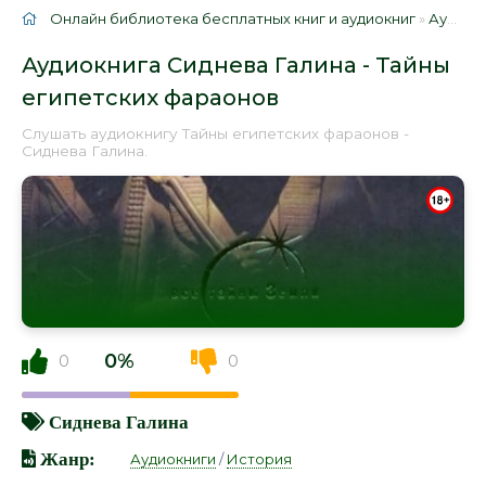
Онлайн библиотека бесплатных книг и аудиокниг
»
Аудиокниги
Аудиокнига Сиднева Галина - Тайны
египетских фараонов
Слушать аудиокнигу Тайны египетских фараонов -
Сиднева Галина.
0%
0
0
Сиднева Галина
Жанр:
Аудиокниги
/
История