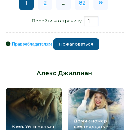
1
2
...
82
Перейти на страницу:
Пожаловаться
Правообладателям
Книги схожие с книгой «Улей. Книга
3 - Алекс Джиллиан» от автора -
Алекс Джиллиан
:
Домик номер
Улей. Уйти нельзя
шестнадцать -