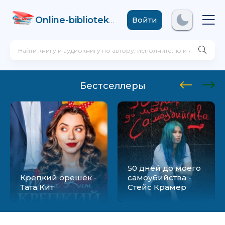
Online-biblioteka
.com
Войти
Бестселлеры
50 дней до моего
Крепкий орешек -
самоубийства -
Тата Кит
Стейс Крамер