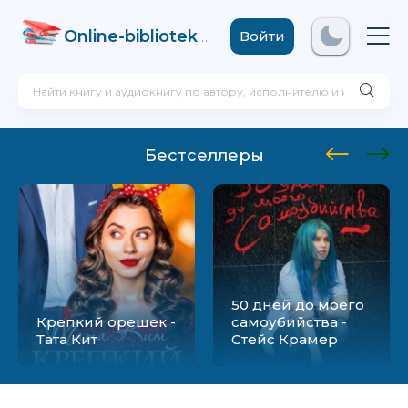
Online-biblioteka
.com
Войти
Бестселлеры
50 дней до моего
Крепкий орешек -
самоубийства -
Тата Кит
Стейс Крамер