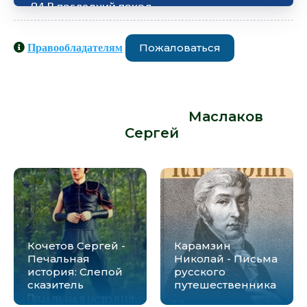
04.В последний поход
05.В последний поход
Пожаловаться
Правообладателям
06.В последний поход
Аудиокниги схожие с книгой
07.В последний поход
«Маслаков Сергей - В последний
08.В последний поход
поход» от автора -
Маслаков
Сергей
:
09.В последний поход
10.В последний поход
11.В последний поход
12.В последний поход
Кочетов Сергей -
Карамзин
Печальная
Николай - Письма
история: Слепой
русского
сказитель
путешественника