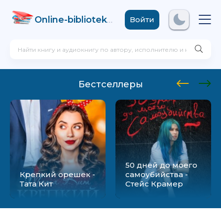
Online-biblioteka
.com
Войти
Бестселлеры
50 дней до моего
Крепкий орешек -
самоубийства -
Тата Кит
Стейс Крамер