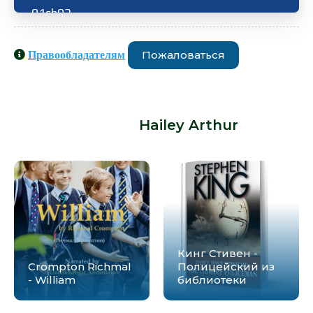
01ch02
01ch03
Пожаловаться
Правообладателям
01ch04
Аудиокниги схожие с книгой «Hailey
01ch05
Arthur - Airport (Unabridged)» от
01ch06
автора -
Hailey Arthur
:
01ch07
01ch08
01ch09
01ch10
Кинг Стивен -
01ch11
Crompton Richmal
Полицейский из
- William
библиотеки
02ch01