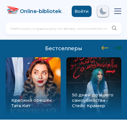
Online-biblioteka
.com
Войти
Бестселлеры
50 дней до моего
Крепкий орешек -
самоубийства -
Тата Кит
Стейс Крамер