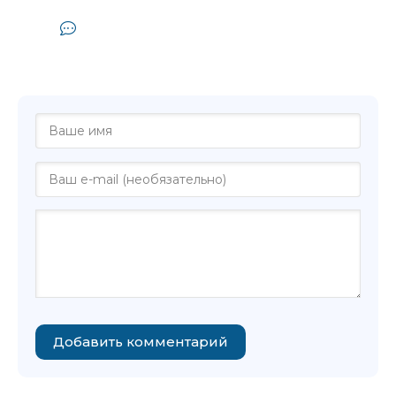
02ch02
Комментарии и отзывы (0) к
02ch03
аудиокниге "Hailey Arthur - Airport
(Unabridged)"
02ch04
02ch05
02ch06
02ch07
02ch08
02ch09
02ch10
02ch11
Добавить комментарий
02ch12
02ch13