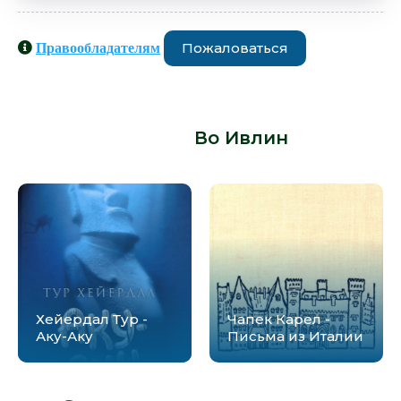
Пожаловаться
Правообладателям
Аудиокниги схожие с книгой
«Ивлин Во - Коронация 1930 года» от
автора -
Во Ивлин
:
Хейердал Тур -
Чапек Карел -
Аку-Аку
Письма из Италии