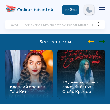
Online-biblioteka
.com
Войти
Бестселлеры
50 дней до моего
Крепкий орешек -
самоубийства -
Тата Кит
Стейс Крамер