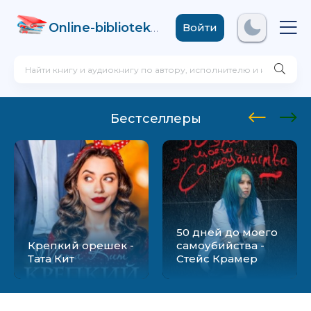
Online-biblioteka
.com
Войти
Бестселлеры
50 дней до моего
Крепкий орешек -
самоубийства -
Тата Кит
Стейс Крамер