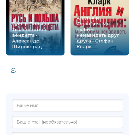
Англия и
Русь и Польша.
Франция. Мы
Тысячелетняя
любим
вендетта -
ненавидеть друг
Александр
друга - Стефан
Широкорад
Кларк
Комментарии и отзывы (0) к книге
"Польша и Россия. За что мы не любим
друг друга - Александр Широкорад"