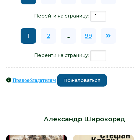
Перейти на страницу:
1
2
...
99
Перейти на страницу:
Пожаловаться
Правообладателям
Книги схожие с книгой «Польша и
Россия. За что мы не любим друг
друга - Александр Широкорад» от
автора -
Александр Широкорад
: